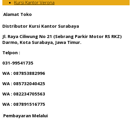
Kursi Kantor Verona
Alamat Toko
Distributor Kursi Kantor Surabaya
Jl. Raya Ciliwung No 21 (Sebrang Parkir Motor RS RKZ)
Darmo, Kota Surabaya, Jawa Timur.
Telpon :
031-99541735
WA : 087853882996
WA : 085732040425
WA : 082234705563
WA : 087891516775
Pembayaran Melalui