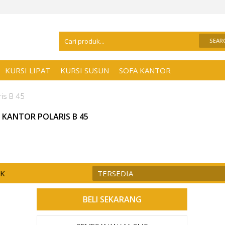
Selamat Datang Di
Distributor Kursi Kant
KURSI LIPAT
KURSI SUSUN
SOFA KANTOR
ris B 45
I KANTOR POLARIS B 45
CK
TERSEDIA