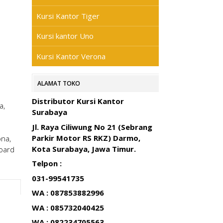
Kursi Kantor Tiger
Kursi kantor Uno
Kursi Kantor Verona
ALAMAT TOKO
Distributor Kursi Kantor
a,
Surabaya
Jl. Raya Ciliwung No 21 (Sebrang
Parkir Motor RS RKZ) Darmo,
ona,
Kota Surabaya, Jawa Timur.
board
Telpon :
031-99541735
WA : 087853882996
WA : 085732040425
WA : 082234705563