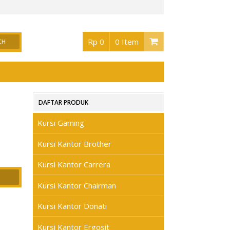
or Surabaya
, Buka jam 08.30 s/d jam 17.00 , Sabtu 08.30 s/d jam 17.00 - Hari Min
Rp 0
0 Item
DAFTAR PRODUK
Kursi Gaming
Kursi Kantor Brother
Kursi Kantor Carrera
Kursi Kantor Chairman
Kursi Kantor Donati
Kursi Kantor Ergosit