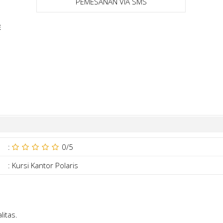
PEMESANAN VIA SMS
E
:
0
/5
:
Kursi Kantor Polaris
itas.