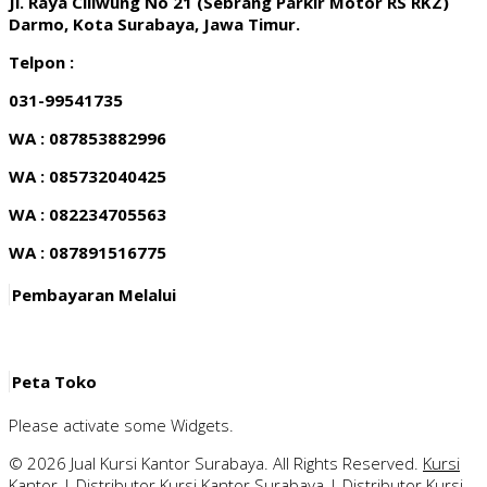
Jl. Raya Ciliwung No 21 (Sebrang Parkir Motor RS RKZ)
Darmo, Kota Surabaya, Jawa Timur.
Telpon :
031-99541735
WA : 087853882996
WA : 085732040425
WA : 082234705563
WA : 087891516775
Pembayaran Melalui
Peta Toko
Please activate some Widgets.
© 2026 Jual Kursi Kantor Surabaya. All Rights Reserved.
Kursi
Kantor
|
Distributor Kursi Kantor Surabaya
|
Distributor Kursi