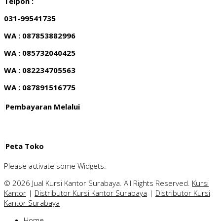
Telpon :
031-99541735
WA : 087853882996
WA : 085732040425
WA : 082234705563
WA : 087891516775
Pembayaran Melalui
Peta Toko
Please activate some Widgets.
© 2026 Jual Kursi Kantor Surabaya. All Rights Reserved.
Kursi
Kantor
|
Distributor Kursi Kantor Surabaya
|
Distributor Kursi
Kantor Surabaya
Home