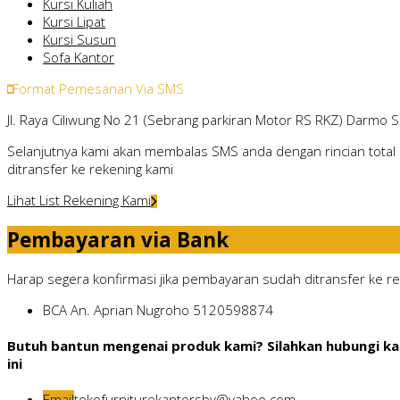
Kursi Kuliah
Kursi Lipat
Kursi Susun
Sofa Kantor
Format Pemesanan Via SMS
Jl. Raya Ciliwung No 21 (Sebrang parkiran Motor RS RKZ) Darmo 
Selanjutnya kami akan membalas SMS anda dengan rincian total 
ditransfer ke rekening kami
Lihat List Rekening Kami
Pembayaran via Bank
Harap segera konfirmasi jika pembayaran sudah ditransfer ke rek
BCA
An. Aprian Nugroho
5120598874
Butuh bantun mengenai produk kami? Silahkan hubungi ka
ini
Email
tokofurniturekantorsby@yahoo.com