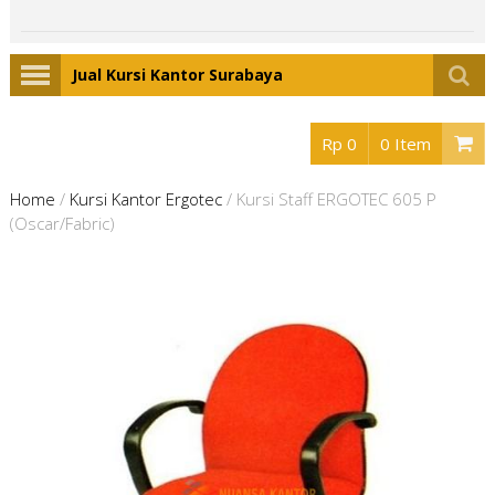
Jual Kursi Kantor Surabaya
Rp 0
0 Item
Home
/
Kursi Kantor Ergotec
/
Kursi Staff ERGOTEC 605 P
(Oscar/Fabric)