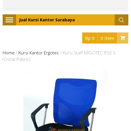
Jual Kursi Kantor Surabaya
Rp 0
0 Item
Home
/
Kursi Kantor Ergotec
/
Kursi Staff ERGOTEC 850 S
(Oscar/Fabric)