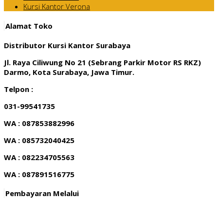
Kursi Kantor Verona
Alamat Toko
Distributor Kursi Kantor Surabaya
Jl. Raya Ciliwung No 21 (Sebrang Parkir Motor RS RKZ)
Darmo, Kota Surabaya, Jawa Timur.
Telpon :
031-99541735
WA : 087853882996
WA : 085732040425
WA : 082234705563
WA : 087891516775
Pembayaran Melalui