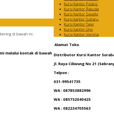
Kursi Kantor Polaris
Kursi Kantor Rakuda
Kursi Kantor Savello
Kursi kantor Subaru
Kursi Kantor Tiger
Kursi kantor Uno
ening di bawah ini.
Kursi Kantor Verona
Alamat Toko
mi melalui kontak di bawah
Distributor Kursi Kantor Surab
Jl. Raya Ciliwung No 21 (Sebra
Telpon :
031-99541735
WA : 087853882996
WA : 085732040425
WA : 082234705563