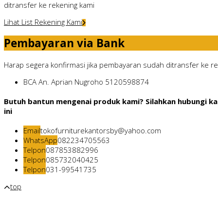
ditransfer ke rekening kami
Lihat List Rekening Kami
Pembayaran via Bank
Harap segera konfirmasi jika pembayaran sudah ditransfer ke rek
BCA
An. Aprian Nugroho
5120598874
Butuh bantun mengenai produk kami? Silahkan hubungi ka
ini
Email
tokofurniturekantorsby@yahoo.com
WhatsApp
082234705563
Telpon
087853882996
Telpon
085732040425
Telpon
031-99541735
top