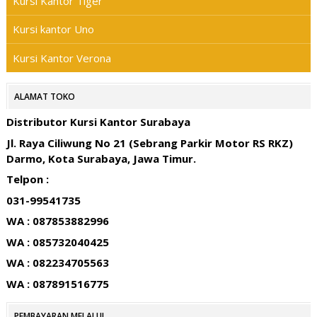
Kursi Kantor Tiger
Kursi kantor Uno
Kursi Kantor Verona
ALAMAT TOKO
Distributor Kursi Kantor Surabaya
Jl. Raya Ciliwung No 21 (Sebrang Parkir Motor RS RKZ)
Darmo, Kota Surabaya, Jawa Timur.
Telpon :
031-99541735
WA : 087853882996
WA : 085732040425
WA : 082234705563
WA : 087891516775
PEMBAYARAN MELALUI