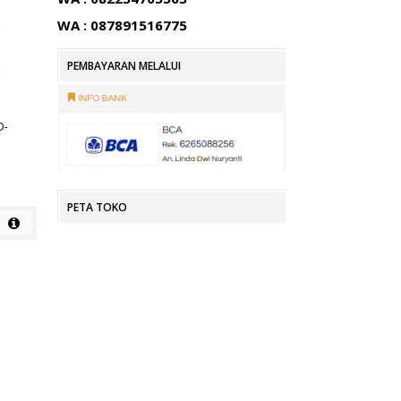
WA : 087891516775
PEMBAYARAN MELALUI
D-
KURSI KANTOR SUBARU SB 303
KURSI KANTOR SUBARU SB 304
A
Rp
Rp
PETA TOKO
detail
detail