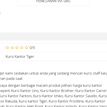
PEMESANAN VIA SMS
E
:
0
/5
:
Kursi Kantor Tiger
Tiger kami sediakan untuk anda yang sedang mencari kursi staff ka
an pada saat.
abaya
dengan berbagai macam produk pilihan
harga kursi kantor
erti Kursi Kantor Uno, Kursi Kantor Brother, Kursi Kantor Carrer
rsi Kantor Fantoni, Kursi Kantor Ichiko, Kursi Kantor Savello, Kursi
tor Rakuda, Kursi kantor Tiger, Kursi Kantor Frontline, Kursi Kantor
ati, Kursi Kantor High Point, Kursi Kantor Indachi, Kursi Kantor Ver