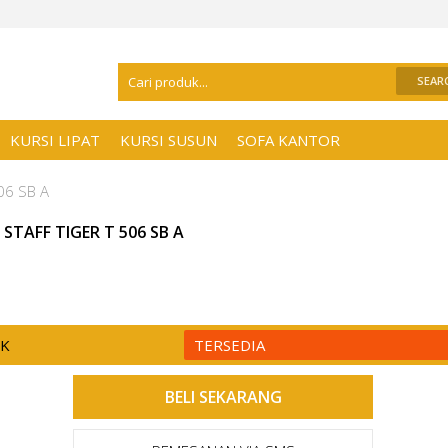
Selamat Datang Di
Distributor Kursi Kant
KURSI LIPAT
KURSI SUSUN
SOFA KANTOR
506 SB A
 STAFF TIGER T 506 SB A
CK
TERSEDIA