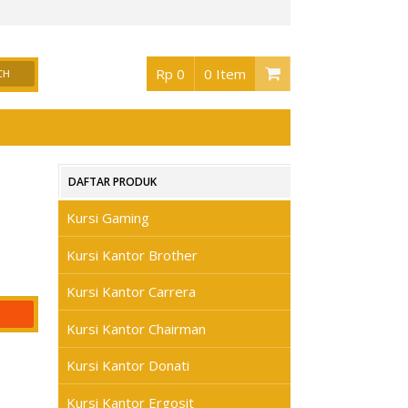
or Surabaya
, Buka jam 08.30 s/d jam 17.00 , Sabtu 08.30 s/d jam 17.00 - Hari Min
Rp 0
0 Item
DAFTAR PRODUK
Kursi Gaming
Kursi Kantor Brother
Kursi Kantor Carrera
Kursi Kantor Chairman
Kursi Kantor Donati
Kursi Kantor Ergosit