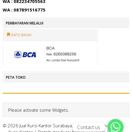
WA : 082234705563
WA : 087891516775
PEMBAYARAN MELALUI
PETA TOKO
Please activate some Widgets.
© 2026 Jual Kursi Kantor Surabaya. All Rights Reserved.
Contact us
Contact us
Kursi Kantor
|
Distributor Kursi Kantor Surabaya
|