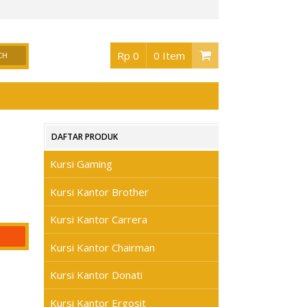
or Surabaya
, Buka jam 08.30 s/d jam 17.00 , Sabtu 08.30 s/d jam 17.00 - Hari Min
Rp 0
0 Item
DAFTAR PRODUK
Kursi Gaming
Kursi Kantor Brother
Kursi Kantor Carrera
Kursi Kantor Chairman
Kursi Kantor Donati
Kursi Kantor Ergosit