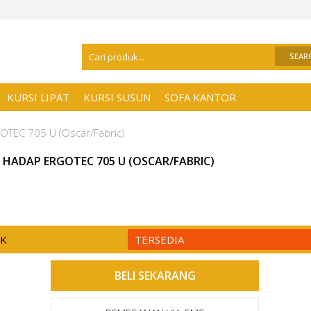
Selamat Datang Di
Distributor Kursi Kant
KURSI LIPAT
KURSI SUSUN
SOFA KANTOR
OTEC 705 U (Oscar/Fabric)
I HADAP ERGOTEC 705 U (OSCAR/FABRIC)
CK
TERSEDIA