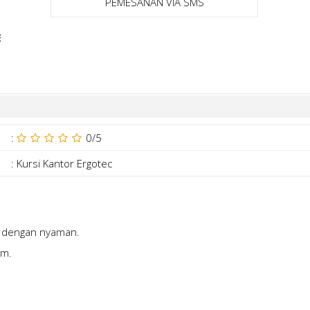
PEMESANAN VIA SMS
E
:
0
/5
:
Kursi Kantor Ergotec
a dengan nyaman.
um.