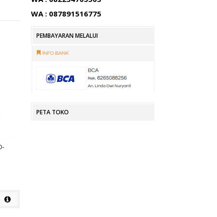
WA : 087891516775
PEMBAYARAN MELALUI
PETA TOKO
D-
KURSI KANTOR SUBARU SB 301
KURSI KANTOR SUBARU SB 302
Rp
Rp
detail
detail