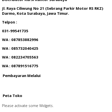
Jl. Raya Ciliwung No 21 (Sebrang Parkir Motor RS RKZ)
Darmo, Kota Surabaya, Jawa Timur.
Telpon :
031-99541735
WA : 087853882996
WA : 085732040425
WA : 082234705563
WA : 087891516775
Pembayaran Melalui
Peta Toko
Please activate some Widgets.