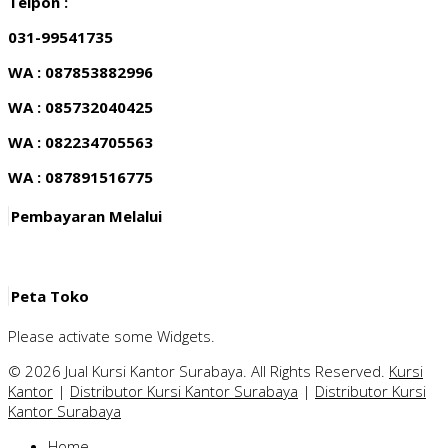
Telpon :
031-99541735
WA : 087853882996
WA : 085732040425
WA : 082234705563
WA : 087891516775
Pembayaran Melalui
Peta Toko
Please activate some Widgets.
© 2026 Jual Kursi Kantor Surabaya. All Rights Reserved.
Kursi
Kantor
|
Distributor Kursi Kantor Surabaya
|
Distributor Kursi
Kantor Surabaya
Home