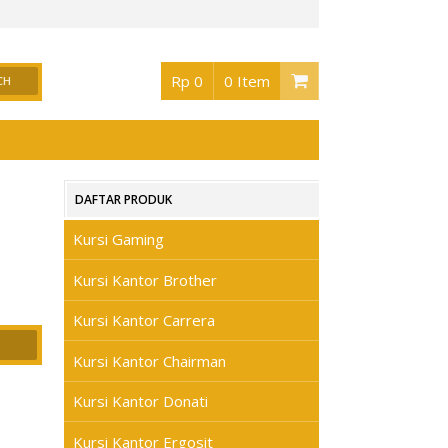
tor Surabaya
, Buka jam 08.30 s/d jam 17.00 , Sabtu 08.30 s/d jam 17.00 - Hari Mi
Rp 0
0 Item
DAFTAR PRODUK
Kursi Gaming
Kursi Kantor Brother
Kursi Kantor Carrera
Kursi Kantor Chairman
Kursi Kantor Donati
Kursi Kantor Ergosit