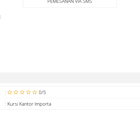
PEMESANAN VIA SMS
E
:
0
/5
:
Kursi Kantor Importa