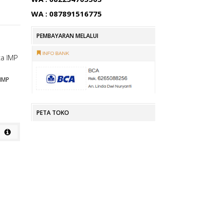
WA : 087891516775
PEMBAYARAN MELALUI
IMP
KURSI KANTOR SUBARU SB 303
KURSI KANTOR SUBARU SB 303
A
Rp
Rp
PETA TOKO
detail
detail
KURSI KANTOR SUBARU SB 307
Rp