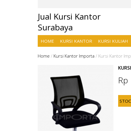
Jual Kursi Kantor
Surabaya
HOME
KURSI KANTOR
KURSI KULIAH
Home
/
Kursi Kantor Importa
/
Kursi Kantor Im
KURS
Rp
STO