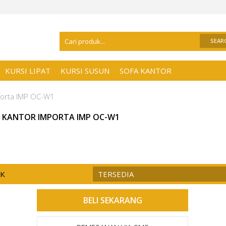
Selamat Datang Di
Distributor Kursi Kan
KURSI LIPAT
KURSI SUSUN
SOFA KANTOR
porta IMP OC-W1
I KANTOR IMPORTA IMP OC-W1
CK
TERSEDIA