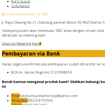
Kursi Susun
Sofa Kantor
Format Pemesanan Via SMS
Jl. Raya Ciliwung No 21 (Sebrang parkiran Motor RS RKZ) Darmo 
Selanjutnya kami akan membalas SMS anda dengan rincian total 
ditransfer ke rekening kami
Lihat List Rekening Kami
Pembayaran via Bank
Harap segera konfirmasi jika pembayaran sudah ditransfer ke rek
BCA
An. Aprian Nugroho
5120598874
Butuh bantun mengenai produk kami? Silahkan hubungi ka
ini
Email
tokofurniturekantorsby@yahoo.com
WhatsApp
082234705563