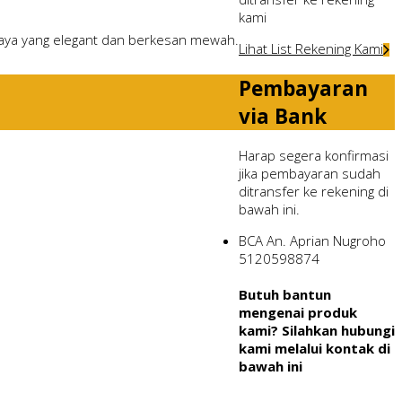
kami
abaya yang elegant dan berkesan mewah.
Lihat List Rekening Kami
Pembayaran
via Bank
Harap segera konfirmasi
jika pembayaran sudah
ditransfer ke rekening di
bawah ini.
BCA
An. Aprian Nugroho
5120598874
Butuh bantun
mengenai produk
kami? Silahkan hubungi
kami melalui kontak di
bawah ini