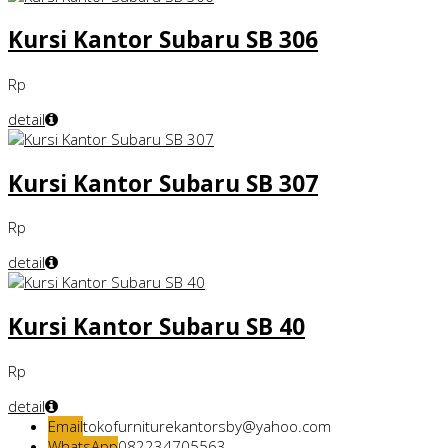
Kursi Kantor Subaru SB 306
Rp
detail
Kursi Kantor Subaru SB 307
Rp
detail
Kursi Kantor Subaru SB 40
Rp
detail
Email
tokofurniturekantorsby@yahoo.com
WhatsApp
082234705563