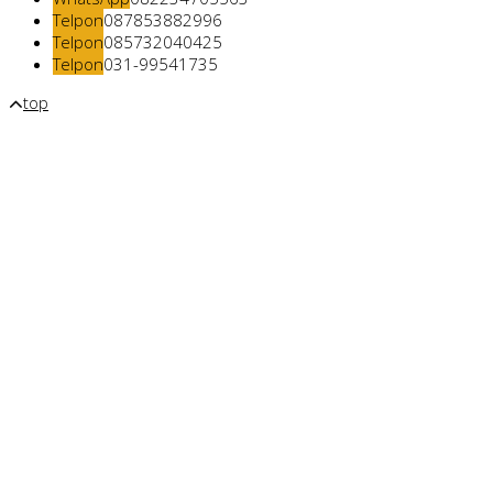
Telpon
087853882996
Telpon
085732040425
Telpon
031-99541735
top