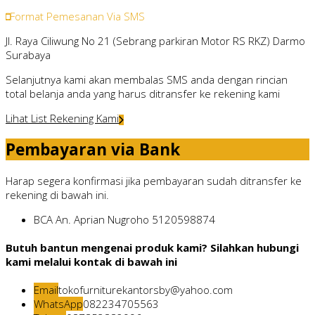
Format Pemesanan Via SMS
Jl. Raya Ciliwung No 21 (Sebrang parkiran Motor RS RKZ) Darmo
Surabaya
Selanjutnya kami akan membalas SMS anda dengan rincian
total belanja anda yang harus ditransfer ke rekening kami
Lihat List Rekening Kami
Pembayaran via Bank
Harap segera konfirmasi jika pembayaran sudah ditransfer ke
rekening di bawah ini.
BCA
An. Aprian Nugroho
5120598874
Butuh bantun mengenai produk kami? Silahkan hubungi
kami melalui kontak di bawah ini
Email
tokofurniturekantorsby@yahoo.com
WhatsApp
082234705563