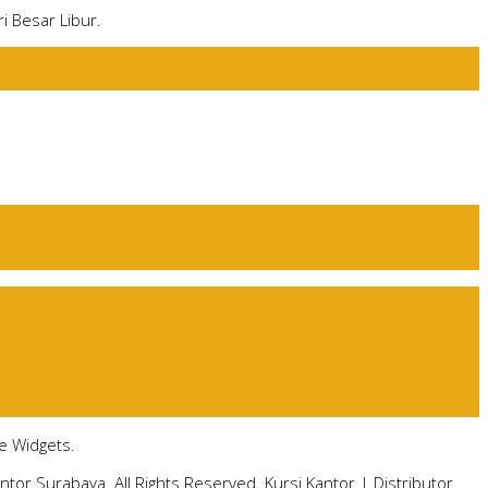
i Besar Libur.
e Widgets.
antor Surabaya. All Rights Reserved.
Kursi Kantor
|
Distributor