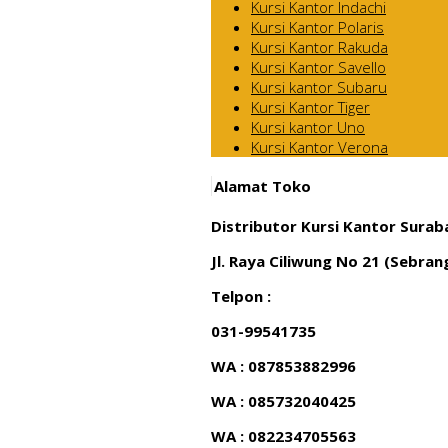
Kursi Kantor Indachi
Kursi Kantor Polaris
Kursi Kantor Rakuda
Kursi Kantor Savello
Kursi kantor Subaru
Kursi Kantor Tiger
Kursi kantor Uno
Kursi Kantor Verona
Alamat Toko
Distributor Kursi Kantor Surab
Jl. Raya Ciliwung No 21 (Sebra
Telpon :
031-99541735
WA : 087853882996
WA : 085732040425
WA : 082234705563