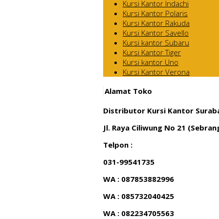
Kursi Kantor Indachi
Kursi Kantor Polaris
Kursi Kantor Rakuda
Kursi Kantor Savello
Kursi kantor Subaru
Kursi Kantor Tiger
Kursi kantor Uno
Kursi Kantor Verona
Alamat Toko
Distributor Kursi Kantor Surab
Jl. Raya Ciliwung No 21 (Sebra
Telpon :
031-99541735
WA : 087853882996
WA : 085732040425
WA : 082234705563